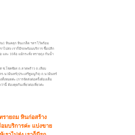
น1 หินคลุก หินเกล็ด ฯลฯ ไว้พร้อม
เราไปส่ง เราก็มีรถพร้อมบริการ ซื้อปลีก
้อ และ 10ล้อ แม้กระทั่ง ทรายถุง กันน้ำ
วาส ซ.โชคชัย4 ถ.ลาดพร้าว ถ.เลียบ
-นวมินทร์(ประเสริฐมนูกิจ) ถ.นวมินทร์
ั้งหมดค่ะ (การจัดส่งต่อครั้งต้องเต็ม
านี้ ต้องคุยกันเที่ยวต่อเที่ยวค่ะ
ทรายถม หินก่อสร้าง
ร้อมบริการค่ะ แบ่งขาย
ห้เราไปส่ง เราก็มีรถ