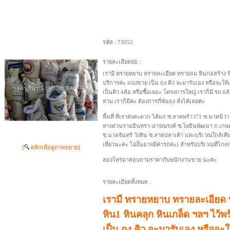
รหัส :
73052
รายละเอียดย่อ :
เรามี ทรายหยาบ ทรายละเอียด ทรายถม หินก่อสร้าง หิ
บริการค่ะ แบ่งขาย เป็น ถุง คิว จะมารับเอง หรือจะให้
เป็นคิว 4ล้อ หรือซื้อเยอะ โครงการใหญ่ เราก็มี รถ 6ล
ท่วม เราก็มีค่ะ ต้องการกี่พันถุง สั่งได้เลยค่ะ
พื้นที่ ที่เราส่งสะดวก ได้แก่ ซ.ลาดพร้าว71 ซ.นาคนิ
ทางด่วนรามอินทรา-อาจณรงค์ ซ.โยธินพัฒนา ถ.เกษตร
ซ.นวลจันทร์ วังหิน ซ.ลาดปลาเค้า และบริเวณใกล้เคียงท
เที่ยวนะคะ ไม่งั้นอาจมีค่ารถค่ะ) สำหรับบริเวณที่ไกลกว่
[
คลิกเพื่อดูภาพขยาย]
ลองโทรมาสอบถามราคากับพนักงานขาย นะคะ
รายละเอียดทั้งหมด :
เรามี ทรายหยาบ ทรายละเอียด 
หิน1 หินคลุก หินเกล็ด ฯลฯ ไว้พ
เป็น ถุง คิว จะมารับเอง หรือจะใ