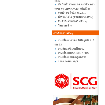
DOS
ถังเก็บน้ำ สแตนเลส ตราช้าง ตรา
เพชร ตราADVANCE (แท้งค์น้ำ)
รางน้ำ ฝน ไวนิล Windsor
นั่งร้าน ไม้ไผ่ (สำหรับทำนั่งร้าน)
สินค้าในงานก่อสร้างอื่น ๆ
วัสดุก่อสร้าง
ภาพกิจกรรมต่างๆ
งานเลี้ยงช่าง โดย พี่เสือซูเปอร์ 16
กพ. 53
งานสัมนาซีเมนต์ไทย'52
งานเลี้ยง DOS&GRUNFOS
งานเลี้ยงขอบคุณลูกค้า'51
แจกของสมนาคุณ