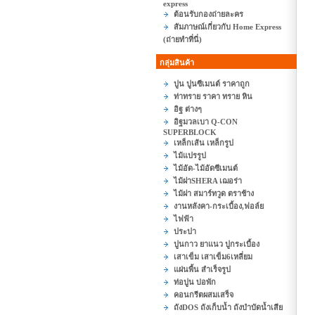
express
ต้อนรับกองถ่ายละคร
สัมภาษณ์เกี่ยวกับ Home Express
(ถ่ายทำที่นี่)
กลุ่มสินค้า
ปูน ปูนซีเมนต์ ราคาถูก
ท่าทราย ราคา ทราย หิน
อิฐ ต่างๆ
อิฐมวลเบา Q-CON
SUPERBLOCK
เหล็กเส้น เหล็กรูป
ไม้แปรรูป
ไม้อัด-ไม้อัดซีเมนต์
ไม้ฝาSHERA เฌอร่า
ไม้ฝา สมาร์ทวูด ตราช้าง
งานหลังคา-กระเบื้อง,ฟอล์ย
ไฟฟ้า
ประปา
ปูนกาว ยาแนว ปูกระเบื้อง
เสาเข็ม เสาเข็ม6เหลี่ยม
แผ่นพื้น สำเร็จรูป
ท่อปูน บ่อพัก
คอนกรีตผสมเสร็จ
ถังDOS ถังเก็บน้ำ ถังบำบัดน้ำเสีย