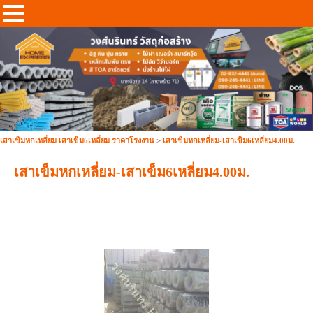
เสาเข็มหกเหลี่ยม เสาเข็ม6เหลี่ยม ราคาโรงงาน
>
เสาเข็มหกเหลี่ยม-เสาเข็ม6เหลี่ยม4.00ม.
เสาเข็มหกเหลี่ยม-เสาเข็ม6เหลี่ยม4.00ม.