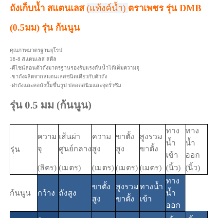
ถังเก็บน้ำ สแตนเลส
(แท้งค์น้ำ)
ตราเพชร รุ่น DMB
(0.5มม) รุ่น ก้นนูน
คุณภาพมาตรฐานยุโรป
18-8 สแตนเลส สตีล
-ดีไซน์ลอนตัวถังมาตรฐานรองรับแรงดันน้ำได้เต็มความจุ
-ขาถังผลิตจากสแตนเลสชนิดเดียวกับตัวถัง
-ฝาถังและคอถังปั๊มขึ้นรูป ปลอดสนิมและจุดรั่วซึม
รุ่น 0.5 มม (ก้นนูน)
ทาง
ทาง
ความ
เส้นผ่า
ความ
ขาตั้ง
สูงรวม
น้ำ
น้ำ
จุ
ศูนย์กลาง
สูง
สูง
ขาตั้ง
รุ่น
เข้า
ออก
(ลิตร)
(เมตร)
(เมตร)
(เมตร)
(เมตร)
(นิ้ว)
(นิ้ว)
ทาง
ขาตั้ง
สูงรวม
ทางน้ำ
ก้นนูน
กว้าง
ถังสูง
น้ำ
สูง
ขาตั้ง
เข้า
ออก