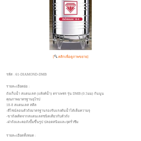
[
คลิกเพื่อดูภาพขยาย]
รหัส :
61-DIAMOND-DMB
รายละเอียดย่อ :
ถังเก็บน้ำ สแตนเลส (แท้งค์น้ำ) ตราเพชร รุ่น DMB (0.5มม) ก้นนูน
คุณภาพมาตรฐานยุโรป
18-8 สแตนเลส สตีล
-ดีไซน์ลอนตัวถังมาตรฐานรองรับแรงดันน้ำได้เต็มความจุ
-ขาถังผลิตจากสแตนเลสชนิดเดียวกับตัวถัง
-ฝาถังและคอถังปั๊มขึ้นรูป ปลอดสนิมและจุดรั่วซึม
รายละเอียดทั้งหมด :